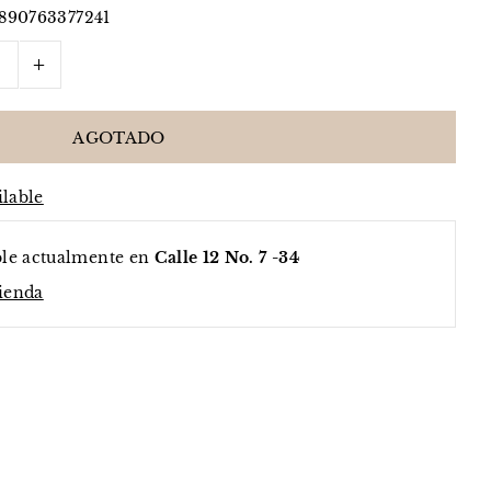
890763377241
+
ilable
ble actualmente en
Calle 12 No. 7 -34
tienda