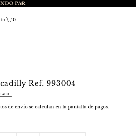
UNDO PAR
ENVÍO GRATIS A NIVEL NACIONAL EN 
ito
0
cadilly Ref. 993004
TADO
stos de envío
se calculan en la pantalla de pagos.