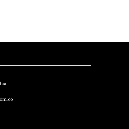
mbia
com.co