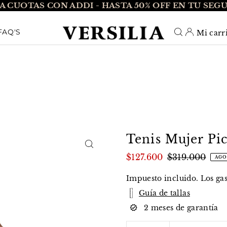
A CUOTAS CON ADDI - HASTA 50% OFF EN TU SEG
O_TEXT
FAQ'S
Mi carr
Tenis Mujer Pic
$127.600
$319.000
AGO
Impuesto incluido. Los
ga
Guía de tallas
2 meses de garantía