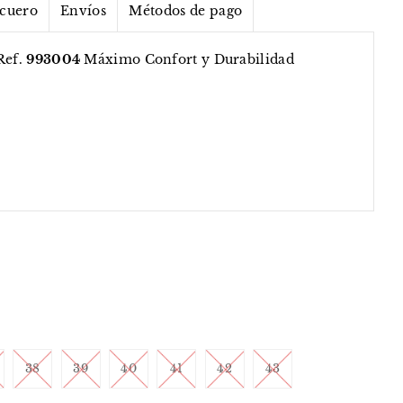
 cuero
Envíos
Métodos de pago
Ref.
993004
Máximo Confort y Durabilidad
38
39
40
41
42
43