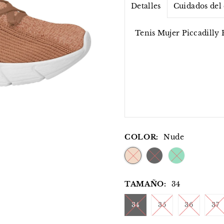
Detalles
Cuidados del
Tenis Mujer Piccadilly 
COLOR:
Nude
TAMAÑO:
34
34
35
36
37