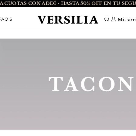
A CUOTAS CON ADDI - HASTA 50% OFF EN TU SEG
O_TEXT
FAQ'S
Mi carr