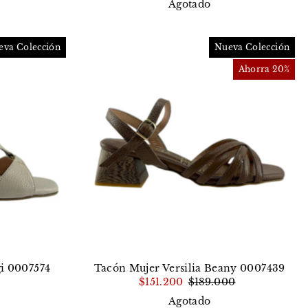
Agotado
eva Colección
Nueva Colección
Ahorra 20%
gi 0007574
Tacón Mujer Versilia Beany 0007439
$151.200
$189.000
Agotado