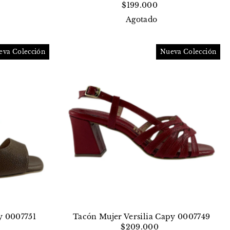
$199.000
Agotado
eva Colección
Nueva Colección
y 0007751
Tacón Mujer Versilia Capy 0007749
$209.000