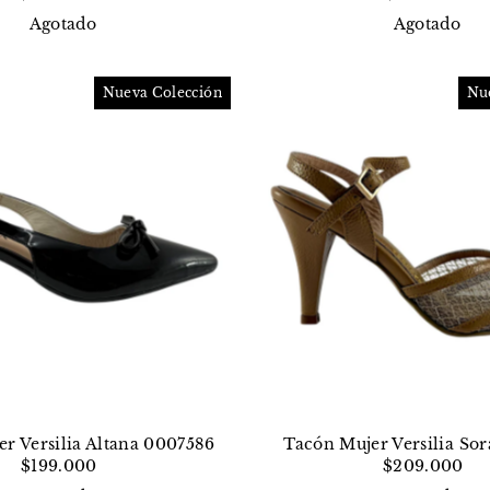
Agotado
Agotado
Nueva Colección
Nu
r Versilia Altana 0007586
Tacón Mujer Versilia So
$199.000
$209.000