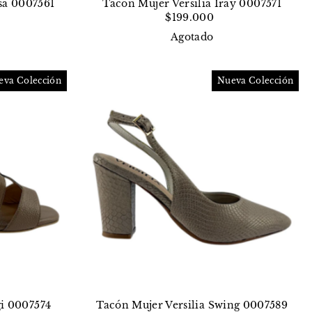
sa 0007561
Tacón Mujer Versilia Iray 0007571
$199.000
Agotado
eva Colección
Nueva Colección
gi 0007574
Tacón Mujer Versilia Swing 0007589