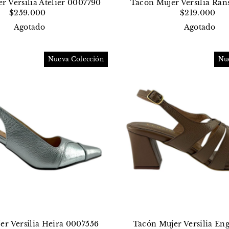
r Versilia Atelier 0007790
Tacón Mujer Versilia Ran
$259.000
$219.000
Agotado
Agotado
Nueva Colección
Nu
er Versilia Heira 0007556
Tacón Mujer Versilia En