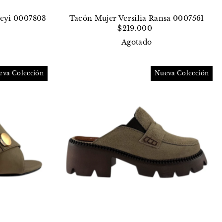
Leyi 0007803
Tacón Mujer Versilia Ransa 0007561
$219.000
Agotado
eva Colección
Nueva Colección