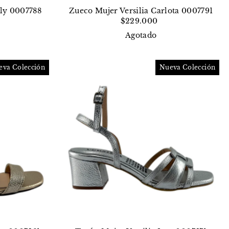
ely 0007788
Zueco Mujer Versilia Carlota 0007791
$229.000
Agotado
eva Colección
Nueva Colección