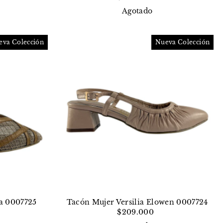
Agotado
eva Colección
Nueva Colección
ra 0007725
Tacón Mujer Versilia Elowen 0007724
$209.000