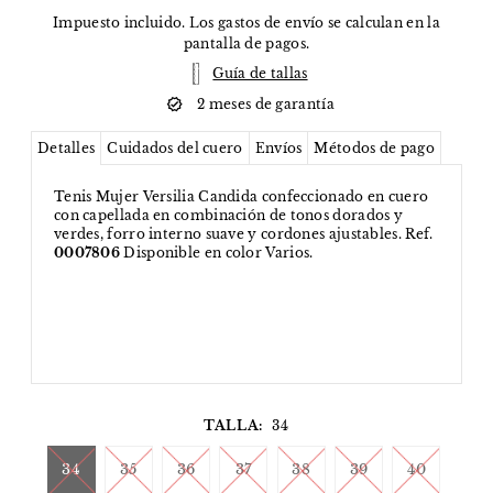
Impuesto incluido. Los
gastos de envío
se calculan en la
pantalla de pagos.
Guía de tallas
2 meses de garantía
Detalles
Cuidados del cuero
Envíos
Métodos de pago
Tenis Mujer Versilia Candida confeccionado en cuero
con capellada en combinación de tonos dorados y
verdes, forro interno suave y cordones ajustables. Ref.
0007806
Disponible en color Varios.
TALLA:
34
34
35
36
37
38
39
40