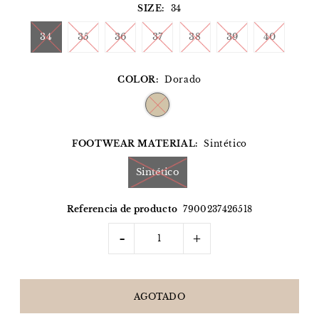
SIZE:
34
34
35
36
37
38
39
40
COLOR:
Dorado
FOOTWEAR MATERIAL:
Sintético
Sintético
Referencia de producto
7900237426518
-
+