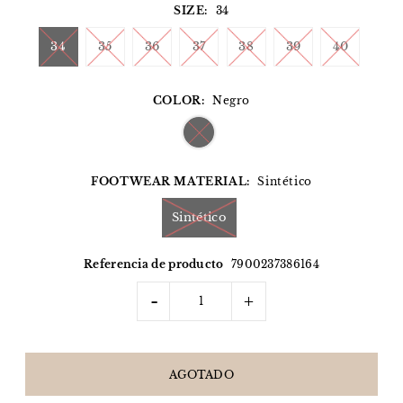
SIZE:
34
34
35
36
37
38
39
40
COLOR:
Negro
FOOTWEAR MATERIAL:
Sintético
Sintético
Referencia de producto
7900237386164
-
+