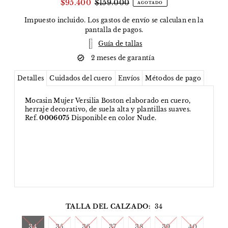
$95.400
$159.000
AGOTADO
Impuesto incluido. Los
gastos de envío
se calculan en la
pantalla de pagos.
Guía de tallas
2 meses de garantía
Detalles
Cuidados del cuero
Envíos
Métodos de pago
Mocasin Mujer Versilia Boston elaborado en cuero,
herraje decorativo, de suela alta y plantillas suaves.
Ref.
0006075
Disponible en color Nude.
TALLA DEL CALZADO:
34
34
35
36
37
38
39
40