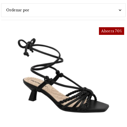
Características
Más relevantes
Ahorra 70%
Más vendidos
Alfabéticamente, A-Z
Alfabéticamente, Z-A
Precio, menor a mayor
Precio, mayor a menor
Fecha: antiguo(a) a reciente
Fecha: reciente a antiguo(a)