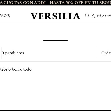
A CUOTAS CON ADDI - HASTA 50% OFF EN TU SEG
O_TEXT
FAQ'S
Mi carr
0 productos
Carac
ltros o
borre todo
Más r
Más 
Alfab
Alfab
Preci
Preci