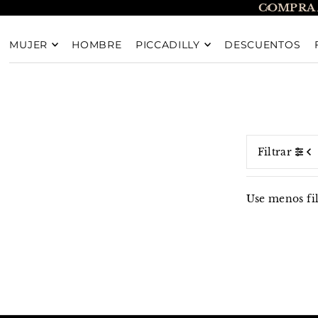
COMPRA 
TRANSLATION MISSING: ES.ACCESSIBILITY.SKIP_T
MUJER
HOMBRE
PICCADILLY
DESCUENTOS
Filtrar
Use menos fi