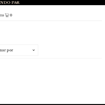
UNDO PAR
ENVÍO GRATIS A NIVEL NACIONAL EN 
ito
0
terísticas
elevantes
vendidos
éticamente, A-Z
éticamente, Z-A
o, menor a mayor
o, mayor a menor