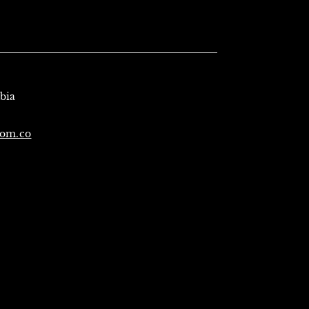
Fecha: antiguo(a) a
reciente
Fecha: reciente a
antiguo(a)
mbia
com.co