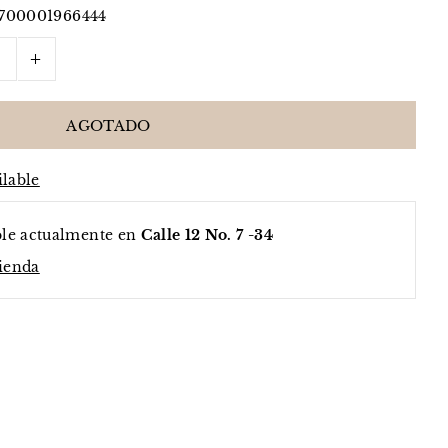
700001966444
+
ilable
ble actualmente en
Calle 12 No. 7 -34
tienda