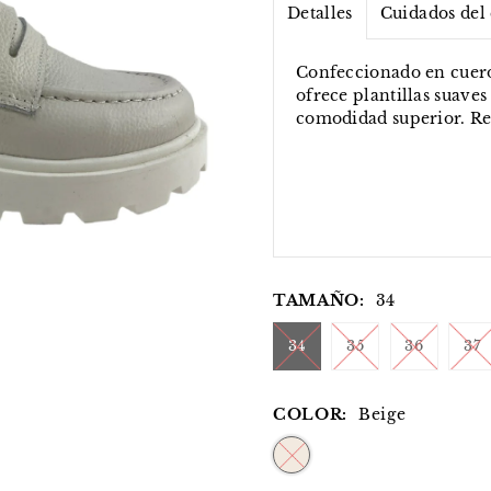
Detalles
Cuidados del
Confeccionado en cuero
ofrece plantillas suave
comodidad superior. Re
TAMAÑO:
34
34
35
36
37
COLOR:
Beige