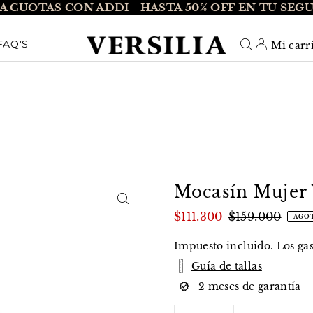
A CUOTAS CON ADDI - HASTA 50% OFF EN TU SEG
O_TEXT
FAQ'S
Mi carr
Mocasín Mujer V
$111.300
$159.000
AGO
Impuesto incluido. Los
ga
Guía de tallas
2 meses de garantía