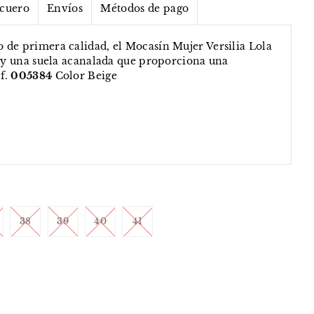
 cuero
Envíos
Métodos de pago
 de primera calidad, el Mocasín Mujer Versilia Lola
s y una suela acanalada que proporciona una
f.
005384
Color Beige
38
39
40
41