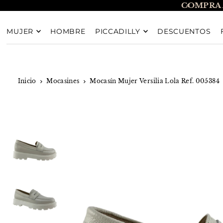
COMPRA 
TRANSLATION MISSING: ES.ACCESSIBILITY.SKIP_T
MUJER
HOMBRE
PICCADILLY
DESCUENTOS
Inicio
Mocasines
Mocasín Mujer Versilia Lola Ref. 005384