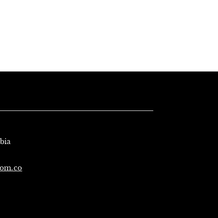
mbia
com.co