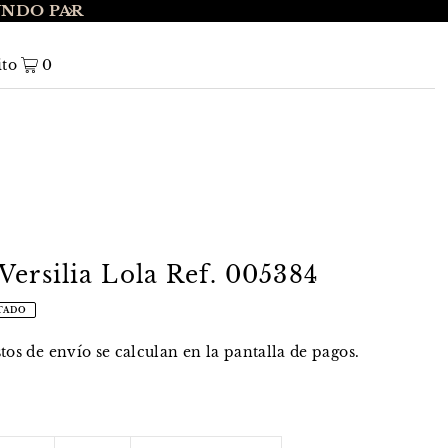
UNDO PAR
ENVÍO GRATIS A NIVEL NACIONAL EN 
ito
0
ersilia Lola Ref. 005384
TADO
stos de envío
se calculan en la pantalla de pagos.