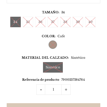
TAMAÑO:
34
34
35
36
37
38
39
40
COLOR:
Cafe
MATERIAL DEL CALZADO:
Sintético
Sintético
Referencia de producto
7900237384764
-
+