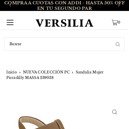
S
COMPRA A CUOTAS CON ADDI - HASTA 50% OFF
TRANSLATION MISSING:
EN TU SEGUNDO PAR
ES.ACCESSIBILITY.SKIP_TO_TEXT
0
Inicio
NUEVA COLECCIÓN PC
Sandalia Mujer
Piccadilly MASSA 239038