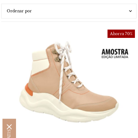
Características
Más relevantes
Ahorra 70%
Más vendidos
Alfabéticamente, A-Z
Alfabéticamente, Z-A
Precio, menor a mayor
Precio, mayor a menor
Fecha: antiguo(a) a reciente
Fecha: reciente a antiguo(a)