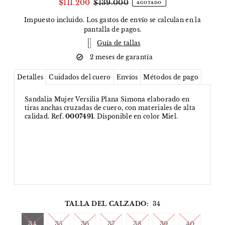
$111.200
$139.000
AGOTADO
Impuesto incluido. Los
gastos de envío
se calculan en la
pantalla de pagos.
Guía de tallas
2 meses de garantía
Detalles
Cuidados del cuero
Envíos
Métodos de pago
Sandalia Mujer Versilia Plana Simona elaborado en
tiras anchas cruzadas de cuero, con materiales de alta
calidad. Ref.
0007491
. Disponible en color Miel.
TALLA DEL CALZADO:
34
34
35
36
37
38
39
40