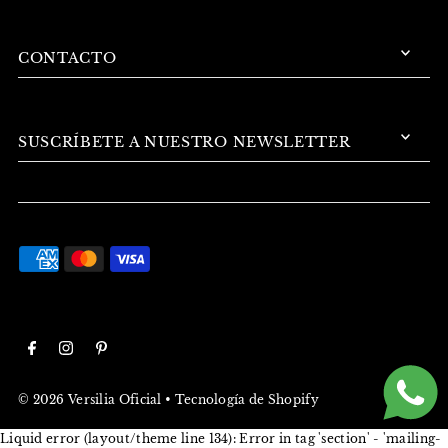
CONTACTO
SUSCRÍBETE A NUESTRO NEWSLETTER
© 2026 Versilia Oficial
•
Tecnología de Shopify
Liquid error (layout/theme line 134): Error in tag 'section' - 'mailing-