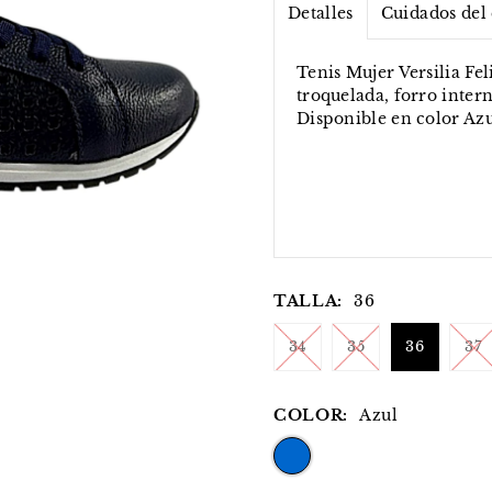
Detalles
Cuidados del
Tenis Mujer Versilia Fe
troquelada, forro inter
Disponible en color Azu
TALLA:
36
34
35
36
37
COLOR:
Azul