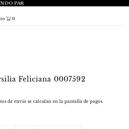
UNDO PAR
ENVÍO GRATIS A NIVEL NACIONAL EN 
ito
0
silia Feliciana 0007592
stos de envío
se calculan en la pantalla de pagos.