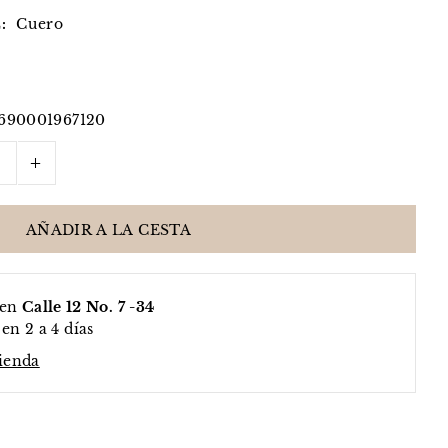
:
Cuero
690001967120
+
 en
Calle 12 No. 7 -34
en 2 a 4 días
tienda