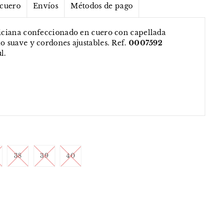
 cuero
Envíos
Métodos de pago
liciana confeccionado en cuero con capellada
no suave y cordones ajustables. Ref.
0007592
l.
38
39
40