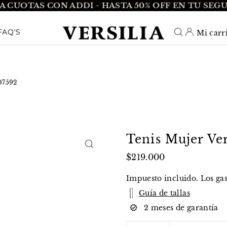
A CUOTAS CON ADDI - HASTA 50% OFF EN TU SEG
O_TEXT
FAQ'S
Mi carr
007592
Tenis Mujer Ver
$219.000
Impuesto incluido. Los
ga
Guía de tallas
2 meses de garantía