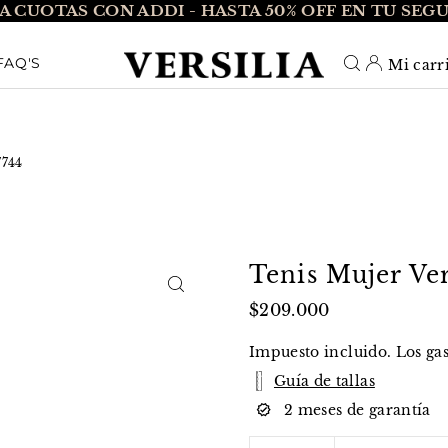
A CUOTAS CON ADDI - HASTA 50% OFF EN TU SEG
O_TEXT
FAQ'S
Mi carr
7744
Tenis Mujer Ve
$209.000
Impuesto incluido. Los
ga
Guía de tallas
2 meses de garantía