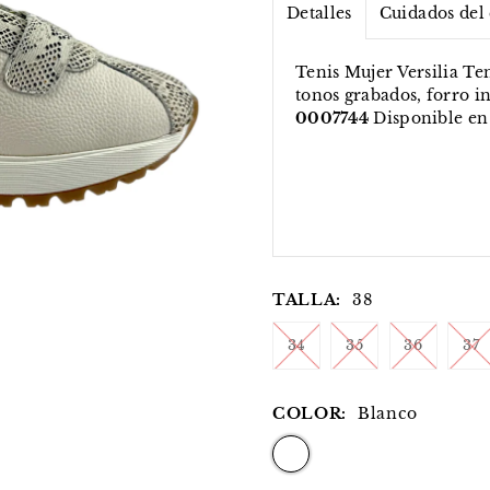
Detalles
Cuidados del
Tenis Mujer Versilia T
tonos grabados, forro in
0007744
Disponible en
TALLA:
38
34
35
36
37
COLOR:
Blanco