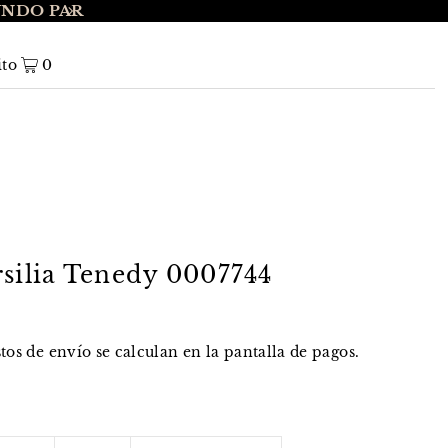
UNDO PAR
ENVÍO GRATIS A NIVEL NACIONAL EN 
ito
0
rsilia Tenedy 0007744
stos de envío
se calculan en la pantalla de pagos.