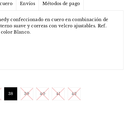
 cuero
Envíos
Métodos de pago
enedy confeccionado en cuero en combinación de
terno suave y correas con velcro ajustables. Ref.
 color Blanco.
38
39
40
41
42