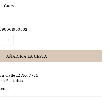
:
Cuero
1690001960602
+
 en
Calle 12 No. 7 -34
en 2 a 4 días
tienda