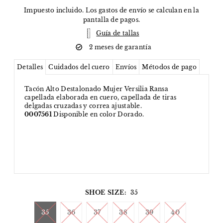
Impuesto incluido. Los
gastos de envío
se calculan en la
pantalla de pagos.
Guía de tallas
2 meses de garantía
Detalles
Cuidados del cuero
Envíos
Métodos de pago
Tacón Alto Destalonado Mujer Versilia Ransa
capellada elaborada en cuero, capellada de tiras
delgadas cruzadas y correa ajustable.
0007561
Disponible en color Dorado.
SHOE SIZE:
35
35
36
37
38
39
40