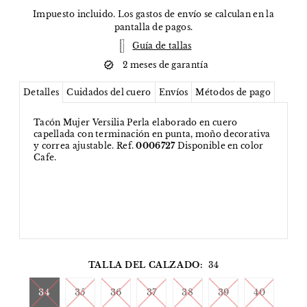
Impuesto incluido. Los
gastos de envío
se calculan en la
pantalla de pagos.
Guía de tallas
2 meses de garantía
Detalles
Cuidados del cuero
Envíos
Métodos de pago
Tacón Mujer Versilia Perla elaborado en cuero
capellada con terminación en punta, moño decorativa
y correa ajustable. Ref.
0006727
Disponible en color
Cafe.
TALLA DEL CALZADO:
34
34
35
36
37
38
39
40