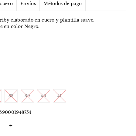
 cuero
Envíos
Métodos de pago
riby elaborado en cuero y plantilla suave.
e en color Negro.
38
39
40
41
690001948754
+