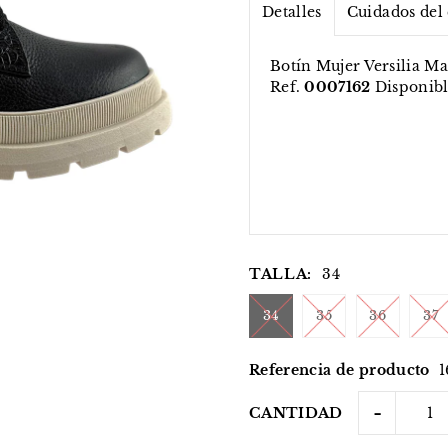
Detalles
Cuidados del
Botín Mujer Versilia Ma
Ref.
0007162
Disponibl
TALLA:
34
34
35
36
37
Referencia de producto
1
-
CANTIDAD