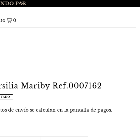
UNDO PAR
ENVÍO GRATIS A NIVEL NACIONAL EN 
ito
0
rsilia Mariby Ref.0007162
OTADO
stos de envío
se calculan en la pantalla de pagos.