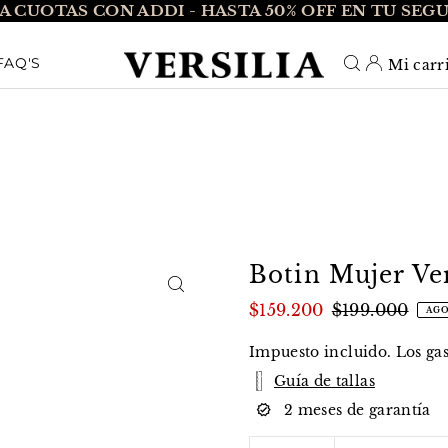
A CUOTAS CON ADDI - HASTA 50% OFF EN TU SEG
O_TEXT
FAQ'S
Mi carr
Botin Mujer Ve
$159.200
$199.000
AG
Impuesto incluido. Los
ga
Guía de tallas
2 meses de garantía