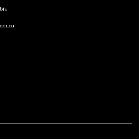
mbia
com.co