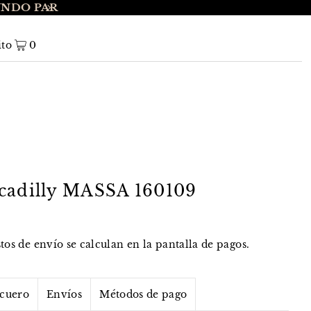
UNDO PAR
ENVÍO GRATIS A NIVEL NACIONAL EN 
ito
0
cadilly MASSA 160109
stos de envío
se calculan en la pantalla de pagos.
 cuero
Envíos
Métodos de pago