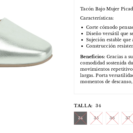
Tacón Bajo Mujer Pica
Características:
Corte cómodo pensado
Diseño versátil que s
Sujeción estable que
Construcción resisten
Beneficios:
Gracias a su
comodidad sostenida du
movimientos repetitivos
largas. Porta versatilid
momentos de descanso, 
TALLA:
34
34
35
36
37