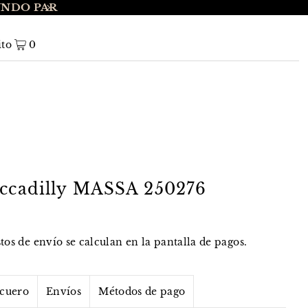
UNDO PAR
ENVÍO GRATIS A NIVEL NACIONAL EN 
ito
0
iccadilly MASSA 250276
stos de envío
se calculan en la pantalla de pagos.
 cuero
Envíos
Métodos de pago