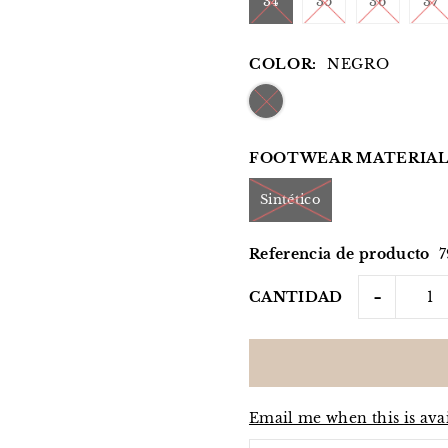
34
35
36
37
COLOR:
NEGRO
FOOTWEAR MATERIAL
Sintético
Referencia de producto
-
CANTIDAD
Email me when this is ava