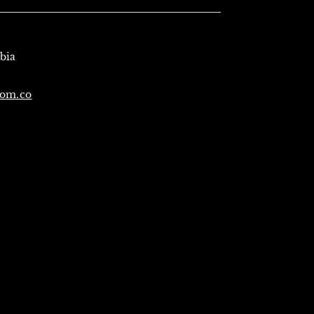
mbia
com.co