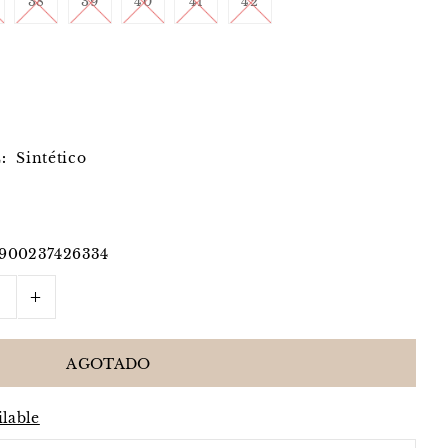
38
39
40
41
42
:
Sintético
7900237426334
+
ilable