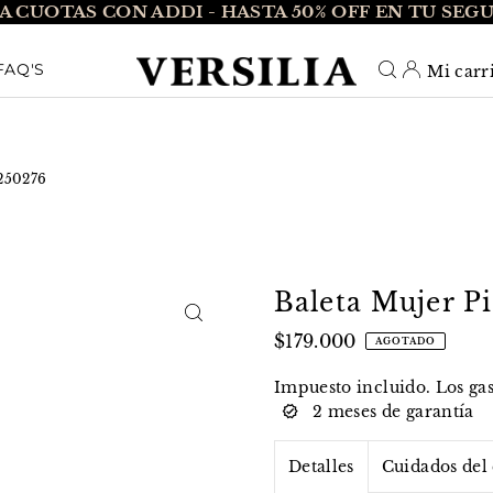
A CUOTAS CON ADDI - HASTA 50% OFF EN TU SEG
O_TEXT
FAQ'S
Mi carr
 250276
Baleta Mujer P
$179.000
AGOTADO
Impuesto incluido. Los
ga
2 meses de garantía
Detalles
Cuidados del