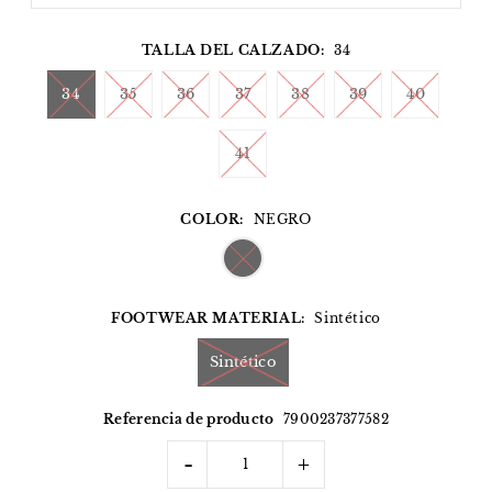
TALLA DEL CALZADO:
34
34
35
36
37
38
39
40
41
COLOR:
NEGRO
FOOTWEAR MATERIAL:
Sintético
Sintético
Referencia de producto
7900237377582
-
+