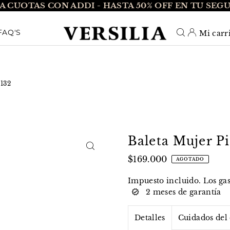
A CUOTAS CON ADDI - HASTA 50% OFF EN TU SEG
O_TEXT
FAQ'S
Mi carr
0132
Baleta Mujer Pi
$169.000
AGOTADO
Impuesto incluido. Los
ga
2 meses de garantía
Detalles
Cuidados del