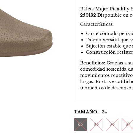
Baleta Mujer Picadill
250132
Disponible en c
Características:
Corte cómodo pensado
Diseño versátil que s
Sujeción estable que
Construcción resisten
Beneficios:
Gracias a su
comodidad sostenida du
movimientos repetitivos
largas. Porta versatilid
momentos de descanso, 
TAMAÑO:
34
34
35
36
37