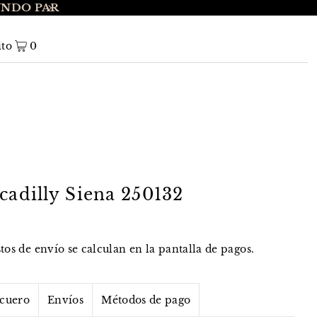
UNDO PAR
ENVÍO GRATIS A NIVEL NACIONAL EN 
ito
0
cadilly Siena 250132
stos de envío
se calculan en la pantalla de pagos.
 cuero
Envíos
Métodos de pago