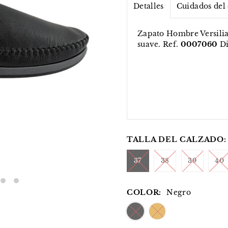
Detalles
Cuidados del
Zapato Hombre Versilia 
suave. Ref.
0007060
Di
TALLA DEL CALZADO:
37
38
39
40
COLOR:
Negro