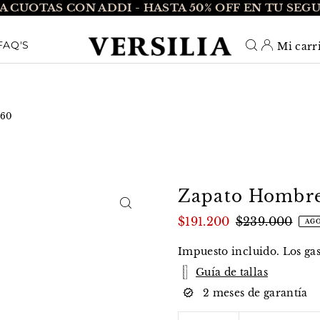
A CUOTAS CON ADDI - HASTA 50% OFF EN TU SEG
O_TEXT
FAQ'S
Mi carr
060
Zapato Hombre 
$191.200
$239.000
AG
Impuesto incluido. Los
ga
Guía de tallas
2 meses de garantía