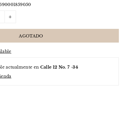
1690001859050
+
ilable
ble actualmente en
Calle 12 No. 7 -34
tienda