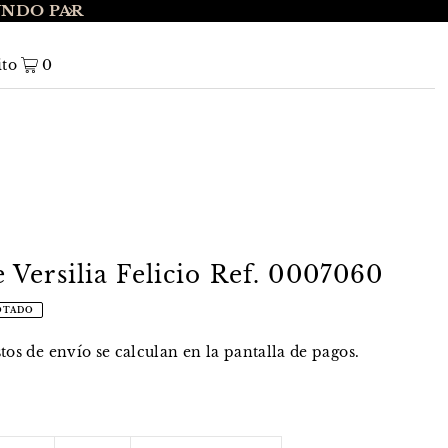
UNDO PAR
ENVÍO GRATIS A NIVEL NACIONAL EN 
ito
0
Versilia Felicio Ref. 0007060
OTADO
stos de envío
se calculan en la pantalla de pagos.