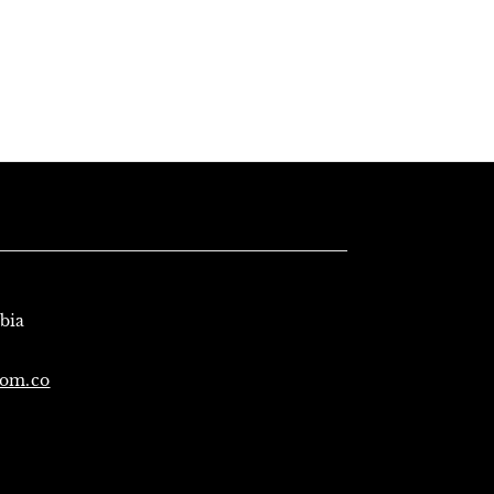
mbia
com.co