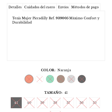
Detalles
Cuidados del cuero
Envíos
Métodos de pago
Tenis Mujer Piccadilly Ref.
939005
Máximo Confort y
Durabilidad
COLOR:
Naranja
TAMAÑO:
41
41
40
39
38
37
36
35