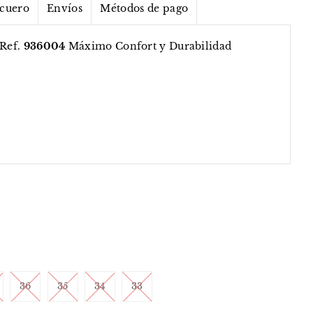
 cuero
Envíos
Métodos de pago
Ref.
936004
Máximo Confort y Durabilidad
36
35
34
33