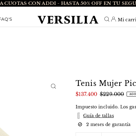
A CUOTAS CON ADDI - HASTA 50% OFF EN TU SEG
O_TEXT
FAQ'S
Mi carr
Tenis Mujer Pic
$137.400
$229.000
AG
Impuesto incluido. Los
ga
Guía de tallas
2 meses de garantía