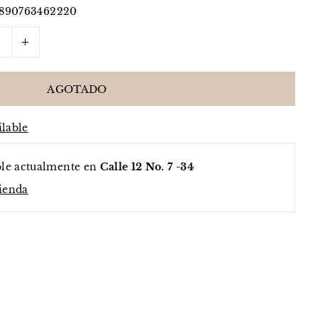
7890763462220
+
ilable
ble actualmente en
Calle 12 No. 7 -34
tienda