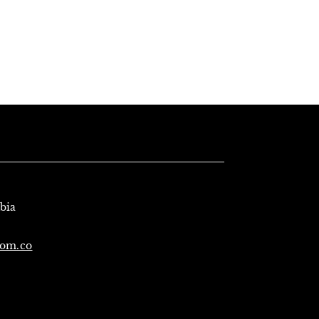
mbia
com.co