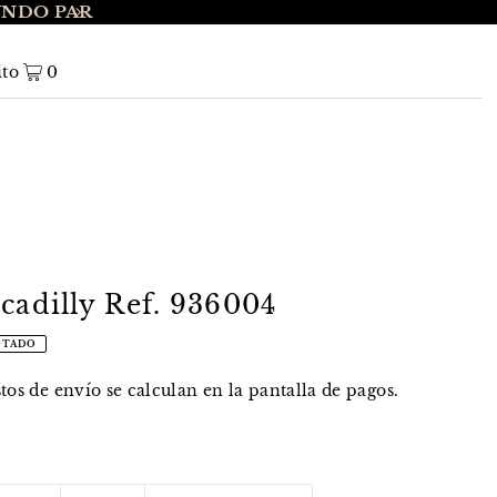
UNDO PAR
ENVÍO GRATIS A NIVEL NACIONAL EN 
ito
0
cadilly Ref. 936004
OTADO
stos de envío
se calculan en la pantalla de pagos.