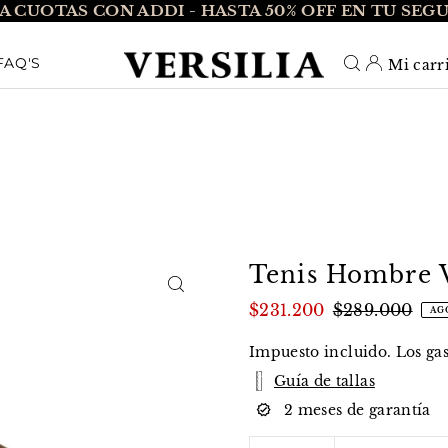
A CUOTAS CON ADDI - HASTA 50% OFF EN TU SEG
O_TEXT
FAQ'S
Mi carr
Tenis Hombre V
$231.200
$289.000
AG
Impuesto incluido. Los
ga
Guía de tallas
2 meses de garantía