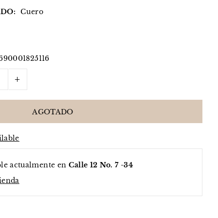
DO:
Cuero
690001825116
+
ilable
ble actualmente en
Calle 12 No. 7 -34
tienda