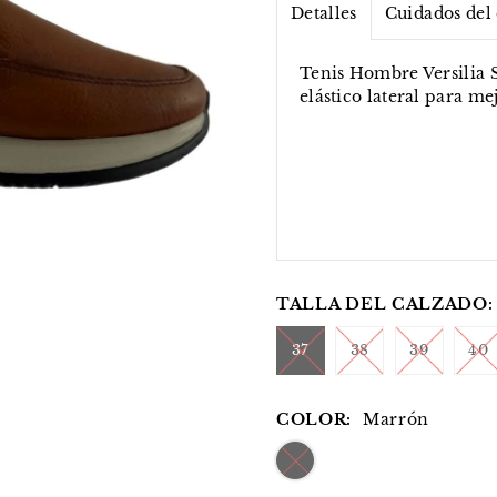
Detalles
Cuidados del
Tenis Hombre Versilia S
elástico lateral para me
TALLA DEL CALZADO:
37
38
39
40
COLOR:
Marrón