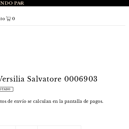
UNDO PAR
ENVÍO GRATIS A NIVEL NACIONAL EN 
ito
0
ersilia Salvatore 0006903
OTADO
stos de envío
se calculan en la pantalla de pagos.