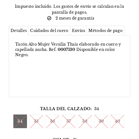
Impuesto incluido. Los
gastos de envío
se calculan en la
pantalla de pagos.
2 meses de garantía
Detalles
Cuidados del cuero
Envíos
Métodos de pago
Tacón Alto Mujer Versilia Thais elaborado en cuero y
capellada ancha. Ref.
0007130
Disponible en color
Negro.
TALLA DEL CALZADO:
34
34
35
36
37
38
39
40