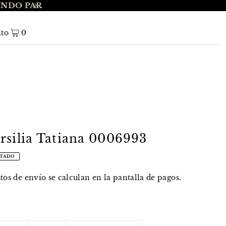
UNDO PAR
ENVÍO GRATIS A NIVEL NACIONAL EN 
ito
0
rsilia Tatiana 0006993
TADO
stos de envío
se calculan en la pantalla de pagos.