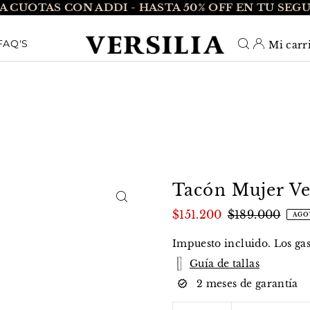
A CUOTAS CON ADDI - HASTA 50% OFF EN TU SEG
O_TEXT
FAQ'S
Mi carr
Tacón Mujer Ve
$151.200
$189.000
AGO
Impuesto incluido. Los
ga
Guía de tallas
2 meses de garantía