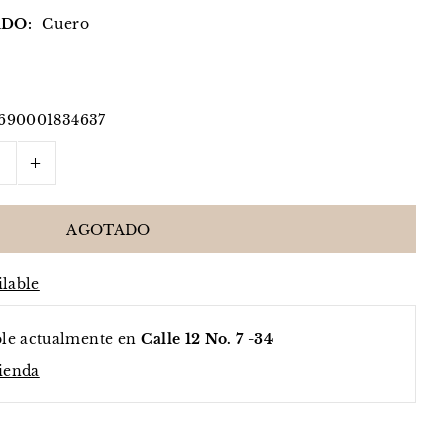
DO:
Cuero
690001834637
+
ilable
ble actualmente en
Calle 12 No. 7 -34
tienda