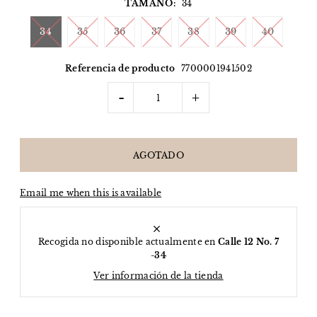
TAMAÑO:
34
34
35
36
37
38
39
40
Referencia de producto
7700001941502
-
+
Email me when this is available
Recogida no disponible actualmente en
Calle 12 No. 7
-34
Ver información de la tienda