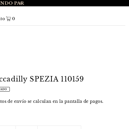
UNDO PAR
ENVÍO GRATIS A NIVEL NACIONAL EN 
ito
0
ccadilly SPEZIA 110159
TADO
stos de envío
se calculan en la pantalla de pagos.