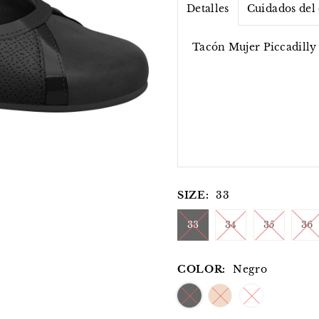
Detalles
Cuidados del
Tacón Mujer Piccadilly
SIZE:
33
33
34
35
36
COLOR:
Negro