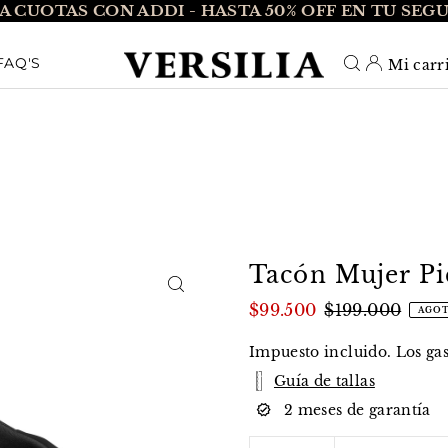
A CUOTAS CON ADDI - HASTA 50% OFF EN TU SEG
O_TEXT
FAQ'S
Mi carr
Tacón Mujer Pi
$99.500
$199.000
AGO
Impuesto incluido. Los
ga
Guía de tallas
2 meses de garantía