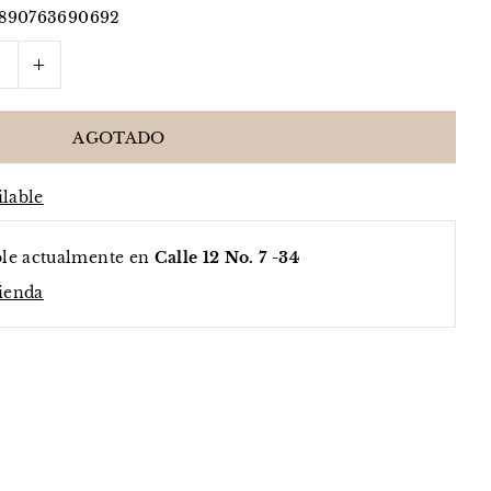
7890763690692
+
ilable
ble actualmente en
Calle 12 No. 7 -34
tienda