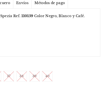
 cuero
Envíos
Métodos de pago
 Spezia Ref.
110159
Color Negro, Blanco y Café.
37
38
39
40