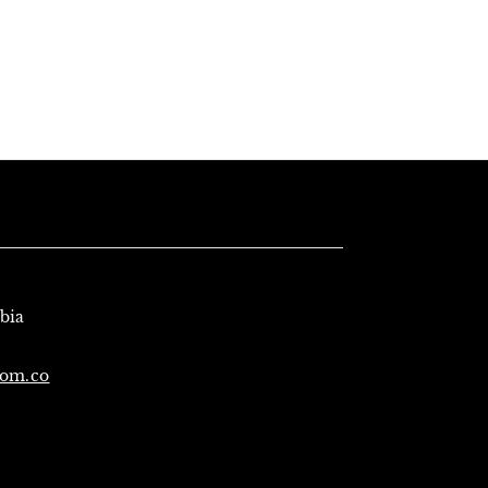
mbia
com.co