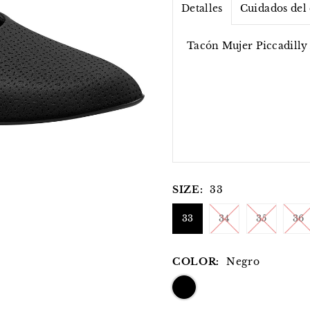
Detalles
Cuidados del
Tacón Mujer Piccadil
SIZE:
33
33
34
35
36
COLOR:
Negro