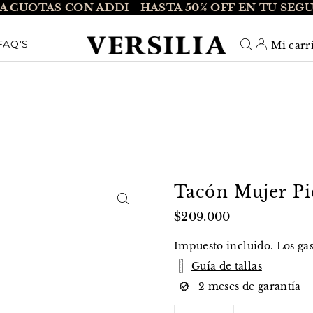
A CUOTAS CON ADDI - HASTA 50% OFF EN TU SEG
O_TEXT
FAQ'S
Mi carr
Tacón Mujer Pi
$209.000
Impuesto incluido. Los
ga
Guía de tallas
2 meses de garantía