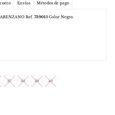
 cuero
Envíos
Métodos de pago
ly ARENZANO Ref.
739015
Color Negro.
37
38
39
40