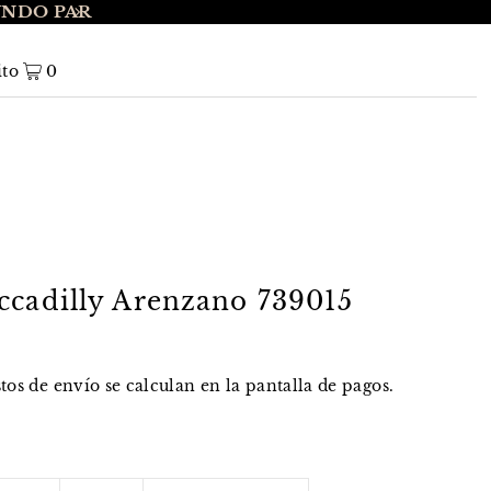
UNDO PAR
ENVÍO GRATIS A NIVEL NACIONAL EN 
ito
0
ccadilly Arenzano 739015
stos de envío
se calculan en la pantalla de pagos.