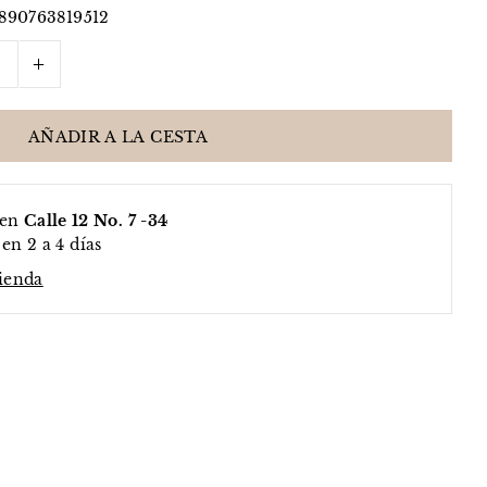
890763819512
+
 en
Calle 12 No. 7 -34
en 2 a 4 días
tienda