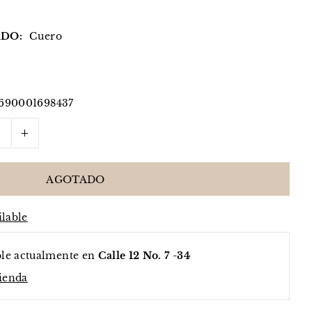
DO:
Cuero
690001698437
+
ilable
ble actualmente en
Calle 12 No. 7 -34
tienda