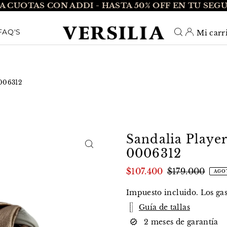
A CUOTAS CON ADDI - HASTA 50% OFF EN TU SEG
O_TEXT
FAQ'S
Mi carr
0006312
Sandalia Player
0006312
$107.400
$179.000
AGO
Impuesto incluido. Los
ga
Guía de tallas
2 meses de garantía