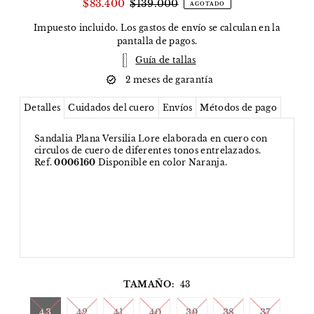
$83.400
$139.000
AGOTADO
Impuesto incluido. Los
gastos de envío
se calculan en la
pantalla de pagos.
Guía de tallas
2 meses de garantía
Detalles
Cuidados del cuero
Envíos
Métodos de pago
Sandalia Plana Versilia Lore elaborada en cuero con
circulos de cuero de diferentes tonos entrelazados.
Ref.
0006160
Disponible en color Naranja.
TAMAÑO:
43
43
42
41
40
39
38
37