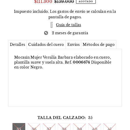
$111.300
$159.000
AGOTADO
Impuesto incluido. Los
gastos de envío
se calculan en la
pantalla de pagos.
Guía de tallas
2 meses de garantía
Detalles
Cuidados del cuero
Envíos
Métodos de pago
Mocasín Mujer Versilia Barbara elaborado en cuero,
plantilla suave y suela alta. Ref.
0006674
Disponible
en color Negro.
TALLA DEL CALZADO:
35
35
36
37
38
39
40
41