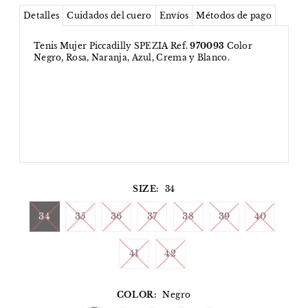
Detalles
Cuidados del cuero
Envíos
Métodos de pago
Tenis Mujer Piccadilly SPEZIA Ref.
970093
Color
Negro, Rosa, Naranja, Azul, Crema y Blanco.
SIZE:
34
34
35
36
37
38
39
40
41
42
COLOR:
Negro