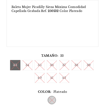
Baleta Mujer Picadilly Siena Máxima Comodidad
Capellada Grabada Ref.
250132
Color Plateado
TAMAÑO:
33
33
34
35
36
37
38
39
40
41
42
COLOR:
Plateado