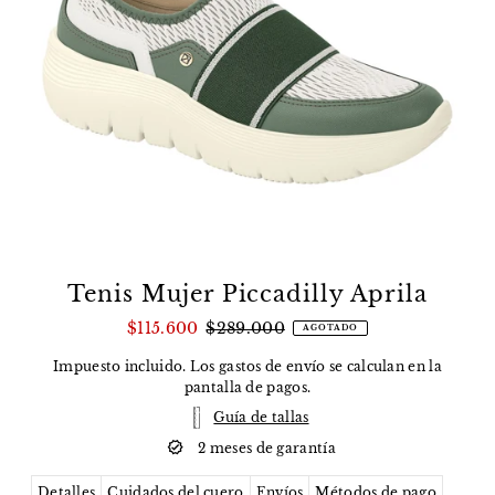
Tenis Mujer Piccadilly Aprila
$115.600
$289.000
AGOTADO
Impuesto incluido. Los
gastos de envío
se calculan en la
pantalla de pagos.
Guía de tallas
2 meses de garantía
Detalles
Cuidados del cuero
Envíos
Métodos de pago