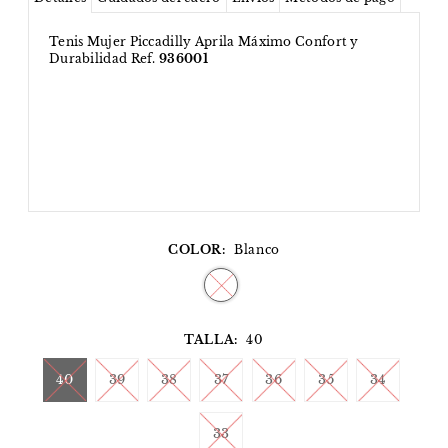
Tenis Mujer Piccadilly Aprila Máximo Confort y
Durabilidad Ref.
936001
COLOR:
Blanco
TALLA:
40
40
39
38
37
36
35
34
33