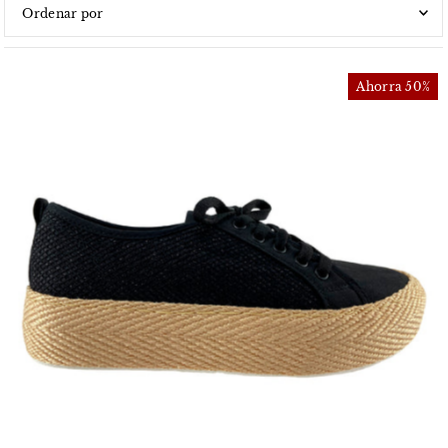
Características
Más relevantes
Ahorra 50%
Más vendidos
Alfabéticamente, A-Z
Alfabéticamente, Z-A
Precio, menor a mayor
Precio, mayor a menor
Fecha: antiguo(a) a reciente
Fecha: reciente a antiguo(a)