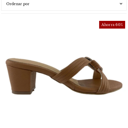
Características
Más relevantes
Ahorra 60%
Más vendidos
Alfabéticamente, A-Z
Alfabéticamente, Z-A
Precio, menor a mayor
Precio, mayor a menor
Fecha: antiguo(a) a reciente
Fecha: reciente a antiguo(a)