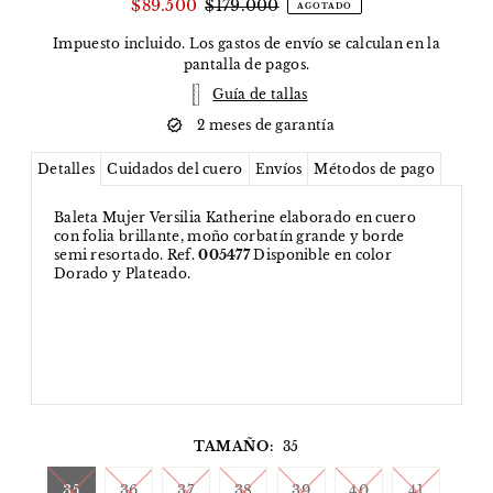
$89.500
$179.000
AGOTADO
Impuesto incluido. Los
gastos de envío
se calculan en la
pantalla de pagos.
Guía de tallas
2 meses de garantía
Detalles
Cuidados del cuero
Envíos
Métodos de pago
Baleta Mujer Versilia Katherine elaborado en cuero
con folia brillante, moño corbatín grande y borde
semi resortado. Ref.
005477
Disponible en color
Dorado y Plateado.
TAMAÑO:
35
35
36
37
38
39
40
41