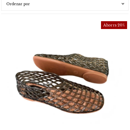
Características
Más relevantes
Ahorra 20%
Más vendidos
Alfabéticamente, A-Z
Alfabéticamente, Z-A
Precio, menor a mayor
Precio, mayor a menor
Fecha: antiguo(a) a reciente
Fecha: reciente a antiguo(a)