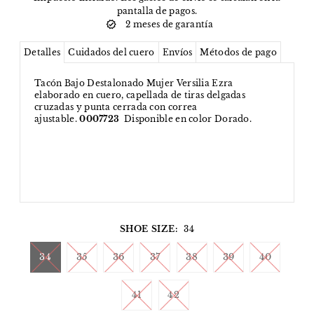
pantalla de pagos.
2 meses de garantía
Detalles
Cuidados del cuero
Envíos
Métodos de pago
Tacón Bajo Destalonado Mujer Versilia Ezra
elaborado en cuero, capellada de tiras delgadas
cruzadas y punta cerrada con correa
ajustable.
0007723
Disponible en color Dorado.
SHOE SIZE:
34
34
35
36
37
38
39
40
41
42