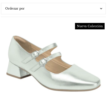
Características
Más relevantes
Nueva Colección
Más vendidos
Alfabéticamente, A-Z
Alfabéticamente, Z-A
Precio, menor a mayor
Precio, mayor a menor
Fecha: antiguo(a) a reciente
Fecha: reciente a antiguo(a)