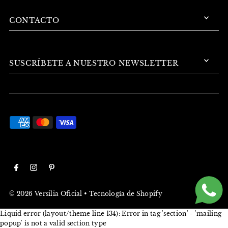
CONTACTO
SUSCRÍBETE A NUESTRO NEWSLETTER
© 2026 Versilia Oficial
•
Tecnología de Shopify
Liquid error (layout/theme line 134): Error in tag 'section' - 'mailing-
popup' is not a valid section type