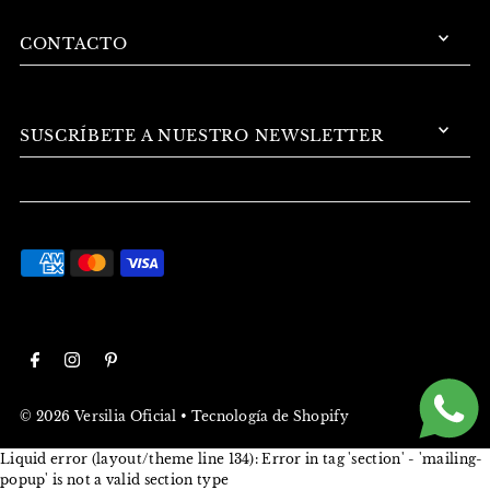
CONTACTO
SUSCRÍBETE A NUESTRO NEWSLETTER
© 2026 Versilia Oficial
•
Tecnología de Shopify
Liquid error (layout/theme line 134): Error in tag 'section' - 'mailing-
popup' is not a valid section type