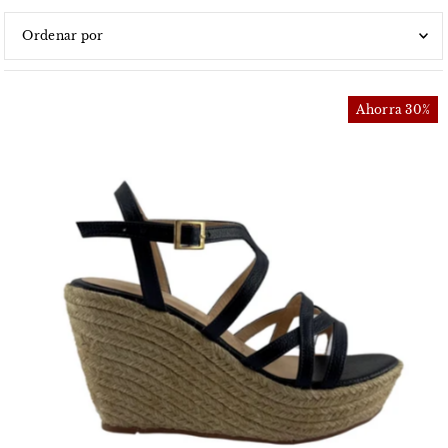
Características
Más relevantes
Ahorra 30%
Más vendidos
Alfabéticamente, A-Z
Alfabéticamente, Z-A
Precio, menor a mayor
Precio, mayor a menor
Fecha: antiguo(a) a reciente
Fecha: reciente a antiguo(a)