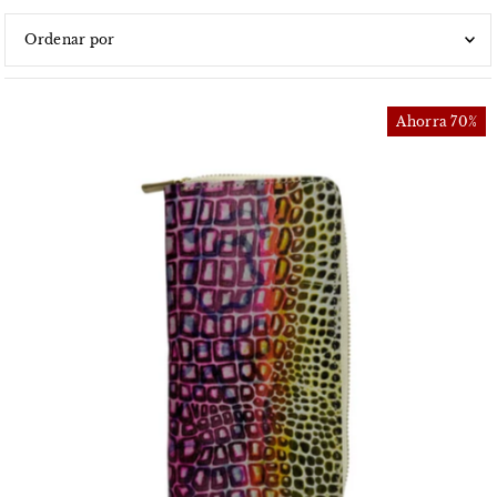
Características
Más relevantes
Ahorra 70%
Más vendidos
Alfabéticamente, A-Z
Alfabéticamente, Z-A
Precio, menor a mayor
Precio, mayor a menor
Fecha: antiguo(a) a reciente
Fecha: reciente a antiguo(a)