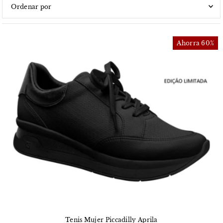
Características
Más relevantes
Ahorra 60%
Más vendidos
Alfabéticamente, A-Z
Alfabéticamente, Z-A
Precio, menor a mayor
Precio, mayor a menor
Fecha: antiguo(a) a reciente
Fecha: reciente a antiguo(a)
Tenis Mujer Piccadilly Aprila