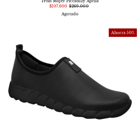
Tenis Mujer Piccadilly Aprila
$107.600
$269.000
Agotado
Ahorra 50%