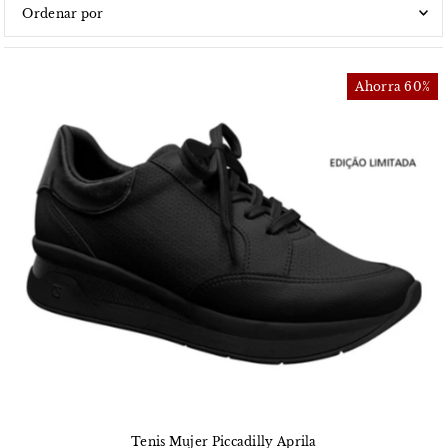
Características
Más relevantes
Ahorra 60%
Más vendidos
Alfabéticamente, A-Z
Alfabéticamente, Z-A
Precio, menor a mayor
Precio, mayor a menor
Fecha: antiguo(a) a reciente
Fecha: reciente a antiguo(a)
Tenis Mujer Piccadilly Aprila