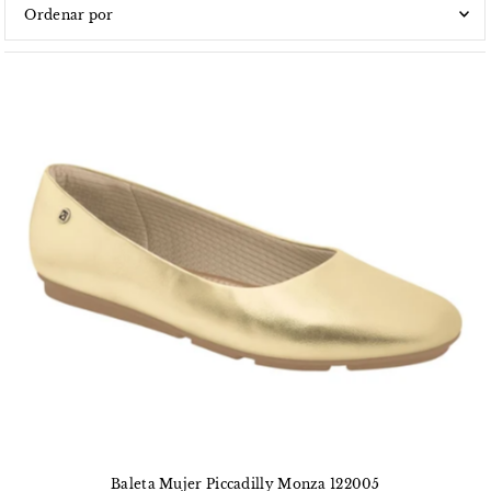
Características
Más relevantes
Más vendidos
Alfabéticamente, A-Z
Alfabéticamente, Z-A
Precio, menor a mayor
Precio, mayor a menor
Fecha: antiguo(a) a reciente
Fecha: reciente a antiguo(a)
Baleta Mujer Piccadilly Monza 122005